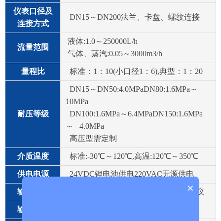
仪表口径及
DN15～DN200法兰、卡盘、螺纹连接
连接方式
液体:1.0～250000L/h
流量范围
气体、蒸汽:0.05～3000m3/h
量程比
标准：1：10(小口径1：6),典型：1：20
DN15～DN50:4.0MPaDN80:1.6MPa～
10MPa
耐压等级
DN100:1.6MPa～6.4MPaDN150:1.6MPa
～ 4.0MPa
高压型需定制
介质温度
标准:-30℃～120℃,高温:120℃～350℃
供电电源
24VDC锂电池供电220VAC无源供电
×
输出信号
4～20mADC(二线制),可附加HART协议
输出负载
500Ω(24V供电时)