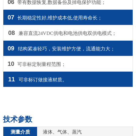
06
带有数据恢复,数据备份及掉电保护功能；
07
长期稳定性好,维护成本低,使用寿命长；
08
兼容直流24VDC供电和电池供电双供电模式；
09
结构紧凑轻巧，安装维护方便，流通能力大；
10
可非标定制量程范围；
11
可非标订做接液材质。
技术参数
测量介质
液体、气体、蒸汽