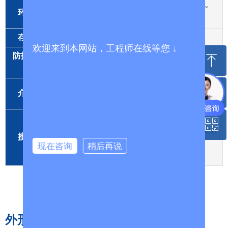
就地型:-40℃～120℃ 远传型:-30℃～
环境温度
60℃
存储条件
温度:～40℃～85℃湿度:≤85%
欢迎来到本网站，工程师在线等您 ↓
防护/防爆等
ꁸ
防护等级IP65防爆等级ExdIICT6
级
DN15:η<5mPa.s DN25:η<250mPa.s DN50
ꂅ
回到顶部
介质粘度
～DN200:η<300mPa.s
ꀥ
400-801-8633
R1:304 1Cr18Ni9RO:304 0Cr18Ni12Mo2Ti
接液材质
RL:316L 00Cr17Ni14Mo2Ti Ti:钛合
现在咨询
稍后再说
微信二维码
金 RP：聚四氟乙烯
外形尺寸